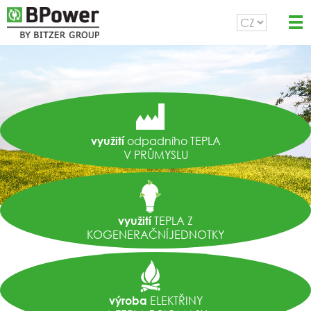
odpadního TEPLA
využití
V PRŮMYSLU
TEPLA Z
využití
KOGENERAČNÍJEDNOTKY
ELEKTŘINY
výroba