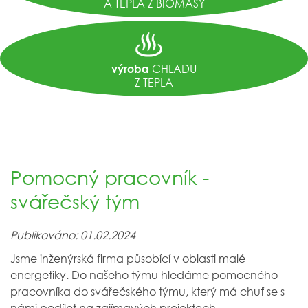
A TEPLA Z BIOMASY
CHLADU
výroba
Z TEPLA
Pomocný pracovník -
svářečský tým
Publikováno: 01.02.2024
Jsme inženýrská firma působící v oblasti malé
energetiky. Do našeho týmu hledáme pomocného
pracovníka do svářečského týmu, který má chuť se s
námi podílet na zajímavých projektech.