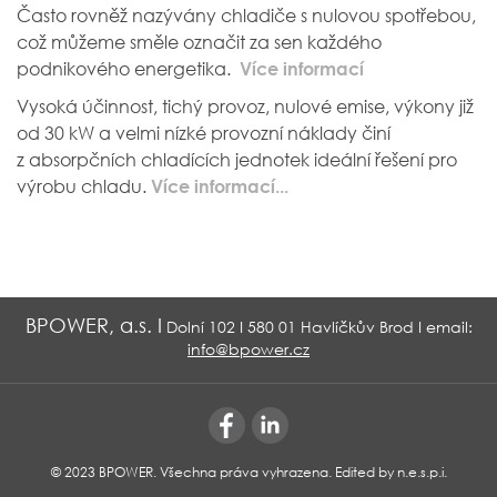
Často rovněž nazývány chladiče s nulovou spotřebou,
což můžeme směle označit za sen každého
podnikového energetika.
Více informací
Vysoká účinnost, tichý provoz, nulové emise, výkony již
od 30 kW a velmi nízké provozní náklady činí
z absorpčních chladících jednotek ideální řešení pro
výrobu chladu.
Více informací...
BPOWER, a.s. I
Dolní 102 I 580 01 Havlíčkův Brod I email:
info@bpower.cz
© 2023 BPOWER. Všechna práva vyhrazena.
Edited by n.e.s.p.i.