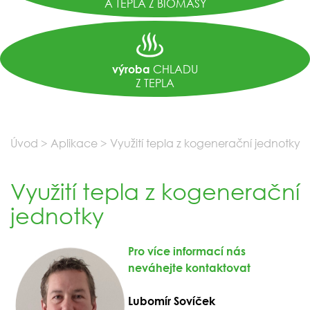
A TEPLA Z BIOMASY
CHLADU
výroba
Z TEPLA
Úvod
>
Aplikace
>
Využití tepla z kogenerační jednotky
Využití tepla z kogenerační
jednotky
Pro více informací nás
neváhejte kontaktovat
Lubomír Sovíček