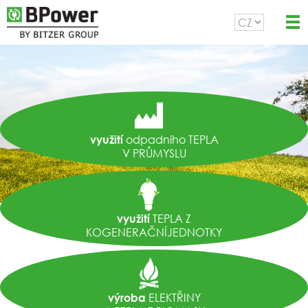
odpadního TEPLA
využití
V PRŮMYSLU
TEPLA Z
využití
KOGENERAČNÍJEDNOTKY
ELEKTŘINY
výroba