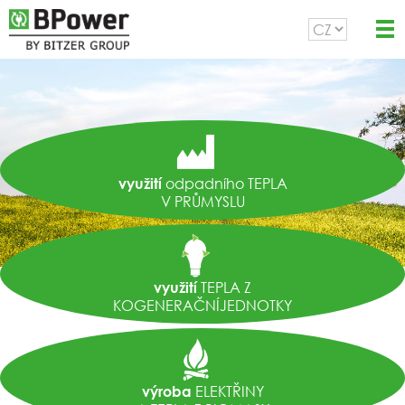
odpadního TEPLA
využití
V PRŮMYSLU
TEPLA Z
využití
KOGENERAČNÍJEDNOTKY
ELEKTŘINY
výroba