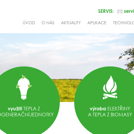
SERVIS:
serv
ÚVOD
O NÁS
AKTUALITY
APLIKACE
TECHNOL
TEPLA Z
ELEKTŘINY
využití
výroba
OGENERAČNÍJEDNOTKY
A TEPLA Z BIOMASY