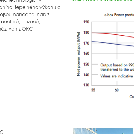
upního tepelného výkonu o
nejsou náhodné, nabízí
ermentorů, bazénů,
hází ven z ORC
ER:
0 °C