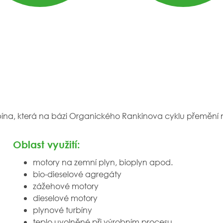
bína, která na bázi Organického Rankinova cyklu přemění ní
Oblast využití:
motory na zemní plyn, bioplyn apod.
bio-dieselové agregáty
zážehové motory
dieselové motory
plynové turbíny
teplo uvolněné při výrobním procesu