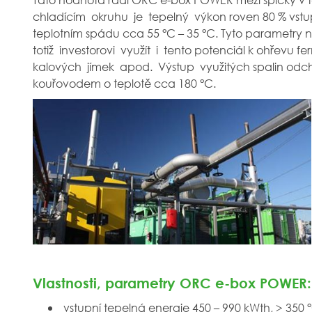
chladícím okruhu je tepelný výkon roven 80 % vst
teplotním spádu cca 55 °C – 35 °C. Tyto parametry 
totiž investorovi využít i tento potenciál k ohřevu f
kalových jímek apod. Výstup využitých spalin odc
kouřovodem o teplotě cca 180 °C.
Vlastnosti, parametry ORC e-box POW
vstupní tepelná energie 450 – 990 kWth, > 35