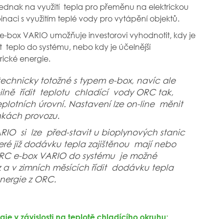
Jednak na využití tepla pro přeměnu na elektrickou
inaci s využitím teplé vody pro vytápění objektů.
e-box VARIO umožňuje investorovi vyhodnotit, kdy je
teplo do systému, nebo kdy je účelnější
rické energie.
echnicky totožné s typem e-box, navíc ale
ilně řídit teplotu chladící vody ORC tak,
plotních úrovní. Nastavení lze on-line měnit
ínkách provozu.
RIO si lze před-stavit u bioplynových stanic
teré již dodávku tepla zajištěnou mají nebo
ORC e-box VARIO do systému je možné
oz a v zimních měsících řídit dodávku tepla
energie z ORC.
gie v závislosti na teplotě chladícího okruhu: