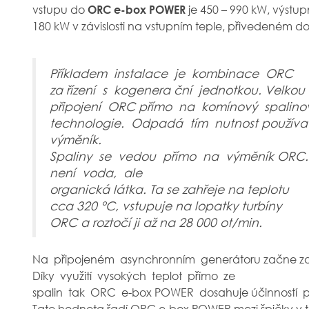
vstupu do
je 450 – 990 kW, výstup
ORC e-box POWER
180 kW v závislosti na vstupním teple, přivedeném 
Příkladem instalace je kombinace ORC
za řízení s kogenera ční jednotkou. Velkou
připojení ORC přímo na komínový spalin
technologie. Odpadá tím nutnost používat 
výměník.
Spaliny se vedou přímo na výměník ORC.
není voda, ale
organická látka. Ta se zahřeje na teplotu
cca 320 °C, vstupuje na lopatky turbíny
ORC a roztočí ji až na 28 000 ot/min.
Na připojeném asynchronním generátoru začne zaříz
Díky využití vysokých teplot přímo ze
spalin tak ORC e-box POWER dosahuje účinností p
Tato hodnota řadí ORC e-box POWER mezi špičky v t