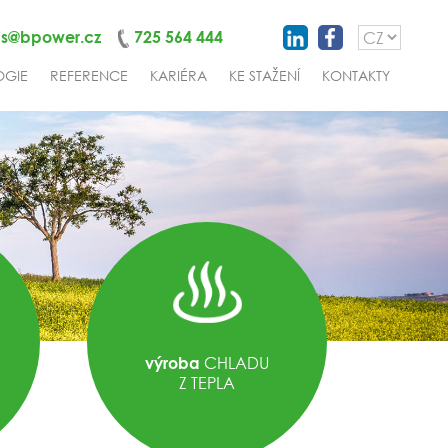
is@bpower.cz
725 564 444
OGIE
REFERENCE
KARIÉRA
KE STAŽENÍ
KONTAKTY
CHLADU
výroba
Z TEPLA