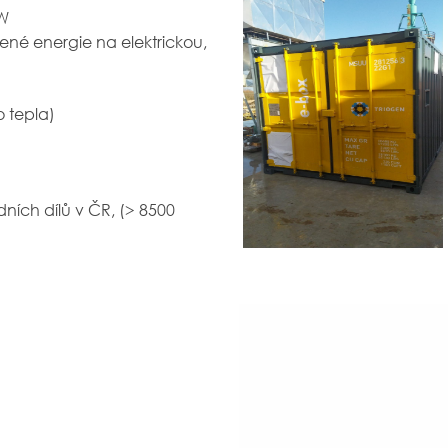
0 kW
lené energie na elektrickou,
ho tepla)
dních dílů v ČR, (> 8500