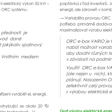
ní elektrický výkon 50 kW –
poptávka z řad investorů. 
do ORC systému.
energii, ale zároveň v komb
→ Variabilita provozu ORC 
potřeba primárně dodávat 
maximalizovat výrobu elekt
 předností je
ovod dané
ORC e-box VARIO je t
jakýkoliv spalinový
nabízí možnost variab
aby dosáhl různých te
 Vnitřním mediem
v závislosti na podm
Využití ORC e-box VA
(ale nejen u nich), k
plánují. Nasazením 
zefektivnit celý prov
s výrobou elektrické 
ení vyrábět el. energii.
ohybující se okolo 20 %!
Graf výroby elektrické ener
éto technologii. V