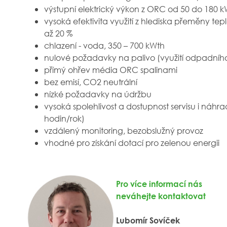
výstupní elektrický výkon z ORC od 50 do 18
vysoká efektivita využití z hlediska přeměny tep
až 20 %
chlazení - voda, 350 – 700 kWth
nulové požadavky na palivo (využití odpadní
přímý ohřev média ORC spalinami
bez emisí, CO2 neutrální
nízké požadavky na údržbu
vysoká spolehlivost a dostupnost servisu i náhra
hodin/rok)
vzdálený monitoring, bezobslužný provoz
vhodné pro získání dotací pro zelenou energii
Pro více informací nás
neváhejte kontaktovat
Lubomír Sovíček